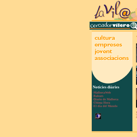
Notícies diàries
·MallorcaWeb
·Balears
·Diario de Mallorca
·Última Hora
·El día del Mundo