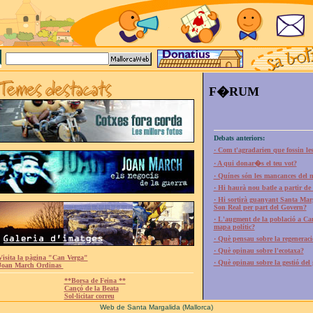
F�RUM
Debats anteriors:
· Com t'agradarien que fossin les
· A qui donar�s el teu vot?
· Quínes són les mancances del 
· Hi haurà nou batle a partir de 
· Hi sortirà guanyant Santa Ma
Son Real per part del Govern?
· L'augment de la població a Can
mapa polític?
· Què pensau sobre la regeneració
· Què opinau sobre l'ecotaxa?
Visita la pàgina "Can Verga"
· Què opinau sobre la gestió del
Joan March Ordinas
**Borsa de Feina **
Cançó de la Beata
Sol·licitar correu
Web de Santa Margalida (Mallorca)