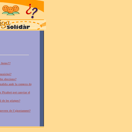
 festes??
municipi?
les eleccions?
rgalida amb la compra de
 Picafort pot canviar el
 de les platges?
 govern de l'ajuntament?